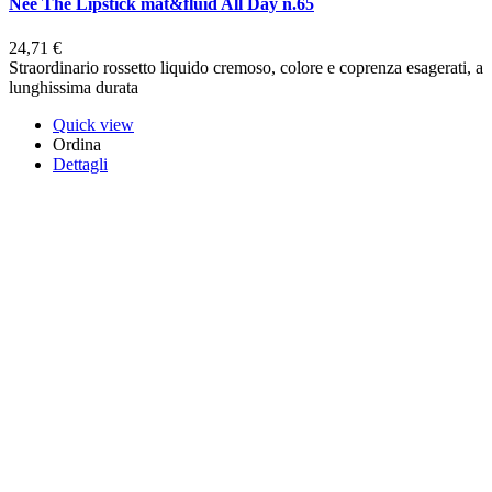
Nee The Lipstick mat&fluid All Day n.65
24,71 €
Straordinario rossetto liquido cremoso, colore e coprenza esagerati, a
lunghissima durata
Quick view
Ordina
Dettagli