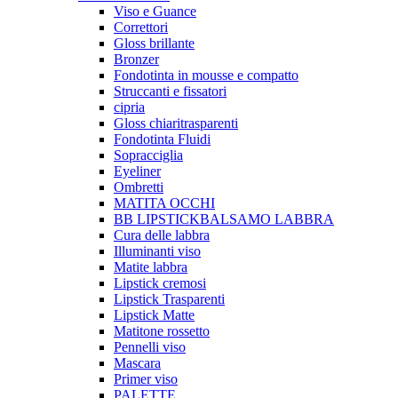
Viso e Guance
Correttori
Gloss brillante
Bronzer
Fondotinta in mousse e compatto
Struccanti e fissatori
cipria
Gloss chiaritrasparenti
Fondotinta Fluidi
Sopracciglia
Eyeliner
Ombretti
MATITA OCCHI
BB LIPSTICKBALSAMO LABBRA
Cura delle labbra
Illuminanti viso
Matite labbra
Lipstick cremosi
Lipstick Trasparenti
Lipstick Matte
Matitone rossetto
Pennelli viso
Mascara
Primer viso
PALETTE