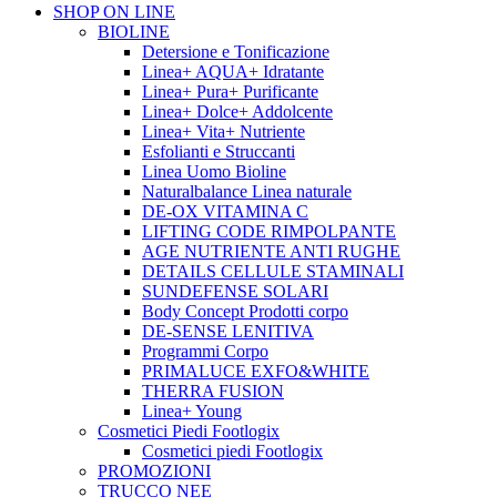
SHOP ON LINE
BIOLINE
Detersione e Tonificazione
Linea+ AQUA+ Idratante
Linea+ Pura+ Purificante
Linea+ Dolce+ Addolcente
Linea+ Vita+ Nutriente
Esfolianti e Struccanti
Linea Uomo Bioline
Naturalbalance Linea naturale
DE-OX VITAMINA C
LIFTING CODE RIMPOLPANTE
AGE NUTRIENTE ANTI RUGHE
DETAILS CELLULE STAMINALI
SUNDEFENSE SOLARI
Body Concept Prodotti corpo
DE-SENSE LENITIVA
Programmi Corpo
PRIMALUCE EXFO&WHITE
THERRA FUSION
Linea+ Young
Cosmetici Piedi Footlogix
Cosmetici piedi Footlogix
PROMOZIONI
TRUCCO NEE