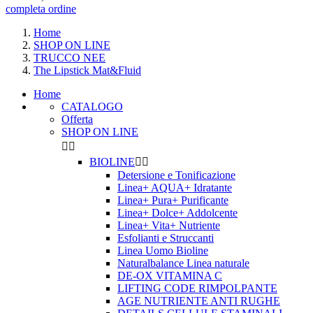
completa ordine
Home
SHOP ON LINE
TRUCCO NEE
The Lipstick Mat&Fluid
Home
CATALOGO
Offerta
SHOP ON LINE


BIOLINE


Detersione e Tonificazione
Linea+ AQUA+ Idratante
Linea+ Pura+ Purificante
Linea+ Dolce+ Addolcente
Linea+ Vita+ Nutriente
Esfolianti e Struccanti
Linea Uomo Bioline
Naturalbalance Linea naturale
DE-OX VITAMINA C
LIFTING CODE RIMPOLPANTE
AGE NUTRIENTE ANTI RUGHE