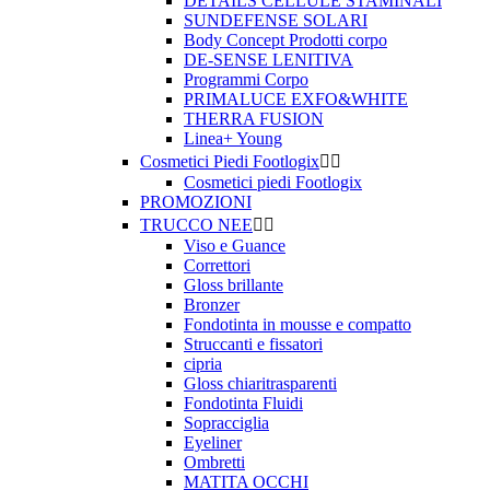
DETAILS CELLULE STAMINALI
SUNDEFENSE SOLARI
Body Concept Prodotti corpo
DE-SENSE LENITIVA
Programmi Corpo
PRIMALUCE EXFO&WHITE
THERRA FUSION
Linea+ Young
Cosmetici Piedi Footlogix


Cosmetici piedi Footlogix
PROMOZIONI
TRUCCO NEE


Viso e Guance
Correttori
Gloss brillante
Bronzer
Fondotinta in mousse e compatto
Struccanti e fissatori
cipria
Gloss chiaritrasparenti
Fondotinta Fluidi
Sopracciglia
Eyeliner
Ombretti
MATITA OCCHI