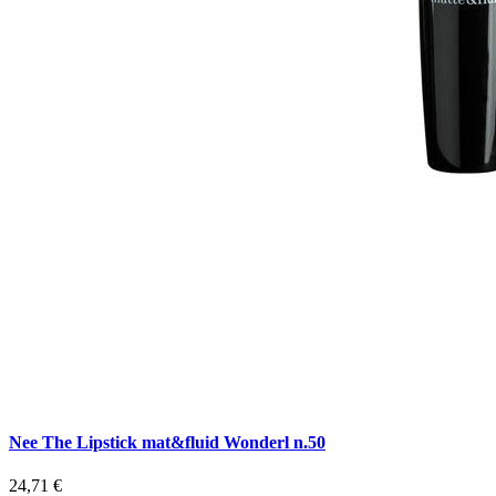
Nee The Lipstick mat&fluid Wonderl n.50
24,71 €