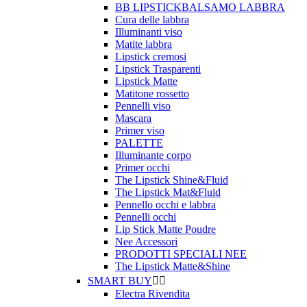
BB LIPSTICKBALSAMO LABBRA
Cura delle labbra
Illuminanti viso
Matite labbra
Lipstick cremosi
Lipstick Trasparenti
Lipstick Matte
Matitone rossetto
Pennelli viso
Mascara
Primer viso
PALETTE
Illuminante corpo
Primer occhi
The Lipstick Shine&Fluid
The Lipstick Mat&Fluid
Pennello occhi e labbra
Pennelli occhi
Lip Stick Matte Poudre
Nee Accessori
PRODOTTI SPECIALI NEE
The Lipstick Matte&Shine
SMART BUY


Electra Rivendita